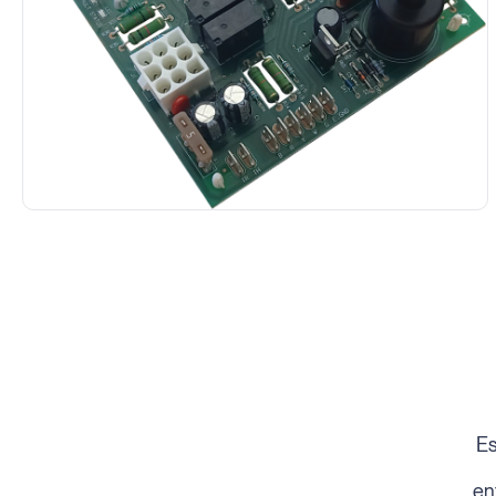
Es
en