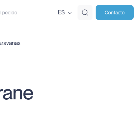
ES
l pedido
Contacto
aravanas
rane