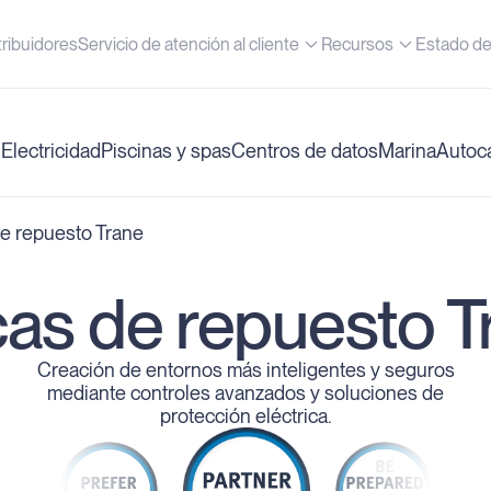
tribuidores
Servicio de atención al cliente
Recursos
Estado de
R
Electricidad
Piscinas y spas
Centros de datos
Marina
Autoc
de repuesto Trane
cas de repuesto T
Creación de entornos más inteligentes y seguros
mediante controles avanzados y soluciones de
protección eléctrica.